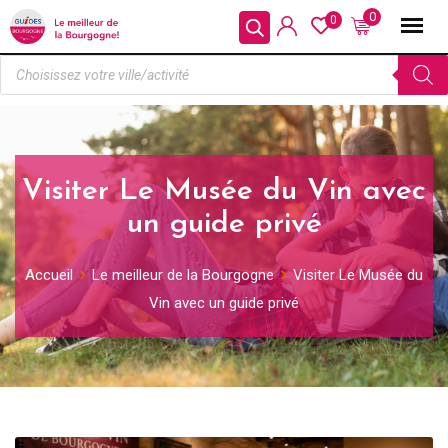
0
0
Visiter Le Musée du Vin avec
un guide privé
Accueil
Le meilleur de la Bourgogne
Visiter Le Musée du
Vin avec un guide privé