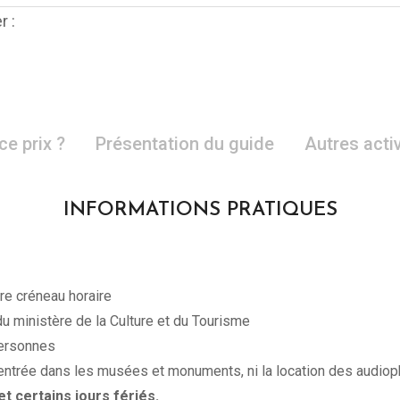
r :
ce prix ?
Présentation du guide
Autres acti
INFORMATIONS PRATIQUES
re créneau horaire
u ministère de la Culture et du Tourisme
personnes
ts d’entrée dans les musées et monuments, ni la location des audio
t certains jours fériés.