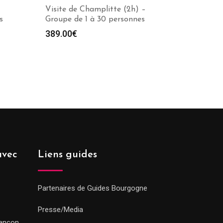
Visite de Champlitte (2h) –
s
Groupe de 1 à 30 personnes
389.00
€
avec
Liens guides
Partenaires de Guides Bourgogne
Presse/Media
sançon