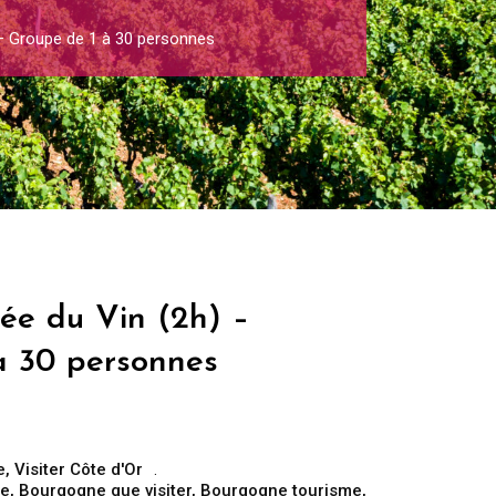
 – Groupe de 1 à 30 personnes
ée du Vin (2h) –
à 30 personnes
e
,
Visiter Côte d'Or
re
,
Bourgogne que visiter
,
Bourgogne tourisme
,