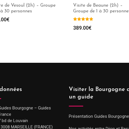
te de Vesoul (2h) – Groupe
Visite de Beaune (2h) –
 à 30 personnes
Groupe de 1 à 30 personne
.00
€
389.00
€
données
Visiter la Bourgogne 
un guide
Guides Bourgogne – Guides
France
Présentation Guides Bourgogne
7 bd de Louvain
13008 MARSEILLE (FRANCE)
Nos activités entre Dijon et Be