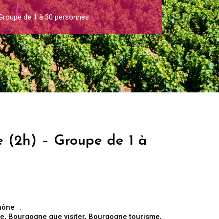
 Groupe de 1 à 30 personnes
e (2h) – Groupe de 1 à
Saône
re
,
Bourgogne que visiter
,
Bourgogne tourisme
,