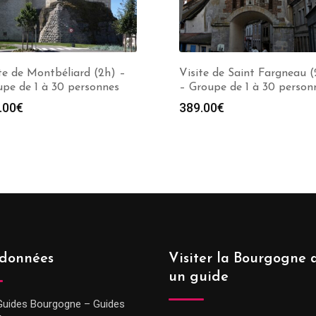
te de Montbéliard (2h) –
Visite de Saint Fargneau (
pe de 1 à 30 personnes
– Groupe de 1 à 30 person
.00
€
389.00
€
données
Visiter la Bourgogne 
un guide
Guides Bourgogne – Guides