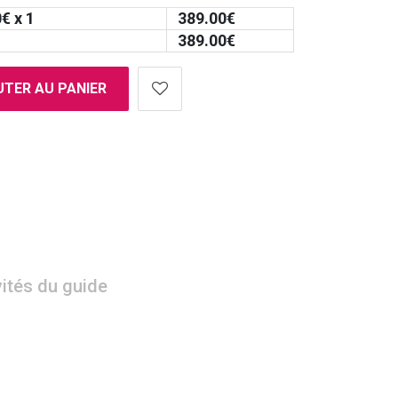
0
€ x 1
389.00
€
389.00
€
TER AU PANIER
vités du guide