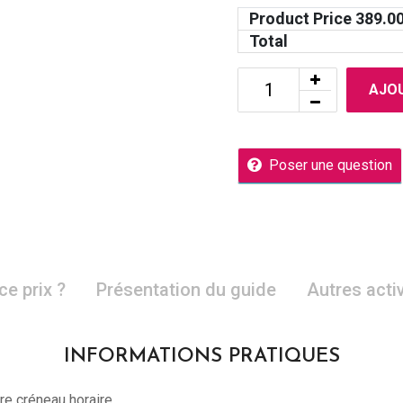
Product Price
389.0
Total
AJOU
Poser une question
ce prix ?
Présentation du guide
Autres acti
INFORMATIONS PRATIQUES
re créneau horaire