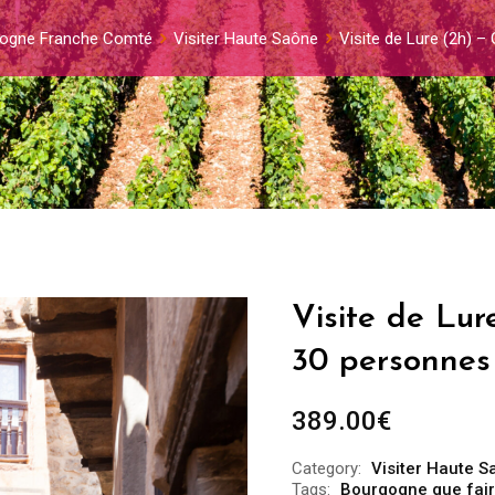
ogne Franche Comté
Visiter Haute Saône
Visite de Lure (2h) –
Visite de Lur
30 personnes
389.00
€
Category:
Visiter Haute 
Tags:
Bourgogne que fai