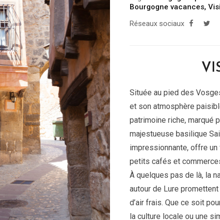
Bourgogne vacances
,
Vis
Réseaux sociaux
VI
Située au pied des Vosges,
et son atmosphère paisibl
patrimoine riche, marqué pa
majestueuse basilique Sain
impressionnante, offre un 
petits cafés et commerces
À quelques pas de là, la na
autour de Lure prometten
d’air frais. Que ce soit p
la culture locale ou une s