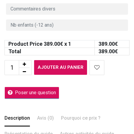
Product Price
389.00
€ x 1
389.00
€
Total
389.00
€
AJOUTER AU PANIER
Poser une question
Description
Avis (0)
Pourquoi ce prix ?
Présentation du guide
Autres activités du guide