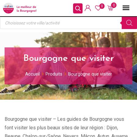
Skip
0
0
to
Recherche
content
de
produits
Bourgogne que visiter
Accueil
Produits
Bourgogne que visiter
Bourgogne que visiter – Les guides de Bourgogne vous
font visiter les plus beaux sites de leur région : Dijon,
Beaune, Chalon-sur-Saône, Nevers, Mâcon, Autun, Auxerre,