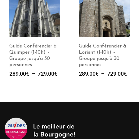
Guide Conférencier à
Guide Conférencier à
Quimper (1-10h) –
Lorient (1-10h) –
Groupe jusqu’à 30
Groupe jusqu’à 30
personnes
personnes
Plage
Plag
289.00
€
–
729.00
€
289.00
€
–
729.00
€
de
de
prix :
prix :
289.00€
289.
à
à
729.00€
729.