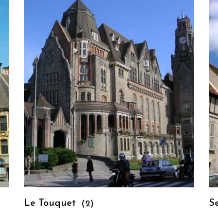
Le Touquet
S
(2)