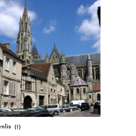
enlis
(1)