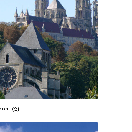
aon
(2)