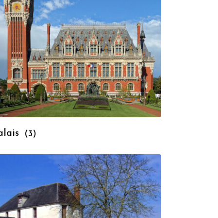
alais
(3)