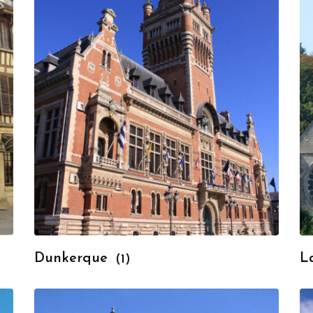
Dunkerque
L
(1)