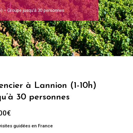
h) – Groupe jusqu’à 30 personnes
ncier à Lannion (1-10h)
qu’à 30 personnes
Plage
00
€
de
visites guidées en France
prix :