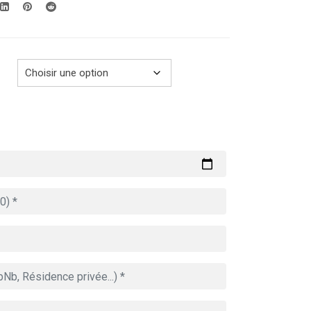
289.00€
à
729.00€