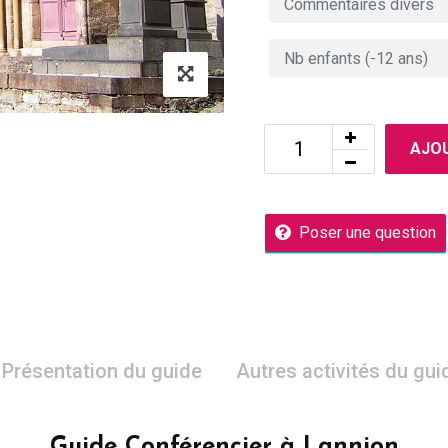
AJOU
Poser une question
Présentation du guide
Autres activités du gui
Guide Conférencier à Lannion