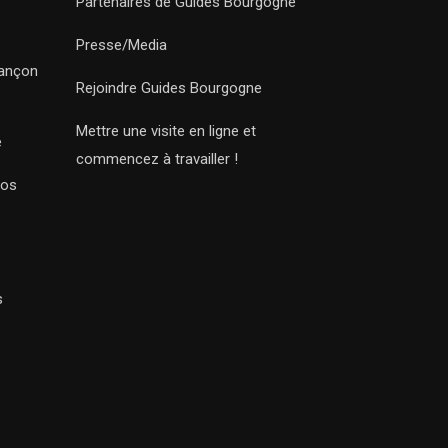
Partenaires de Guides Bourgogne
Presse/Media
sançon
Rejoindre Guides Bourgogne
Mettre une visite en ligne et
e
commencez à travailler !
Nos
s