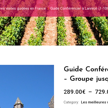
res visites guidées en France
Guide Conférencier à Lannion (1-10
Guide Confére
– Groupe jus
289.00
€
–
729.
Category:
Les meilleures 