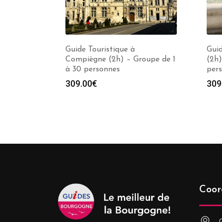
Guide Touristique à
Guid
Compiègne (2h) – Groupe de 1
(2h)
à 30 personnes
per
309.00
€
309
Coor