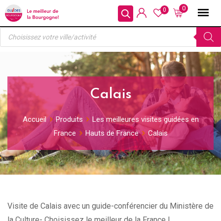
Skip
0
0
to
Recherche
content
de
produits
Calais
Accueil
Produits
Les meilleures visites guidées en
France
Hauts de France
Calais
Visite de Calais avec un guide-conférencier du Ministère de
la Culture- Choisissez le meilleur de la France !