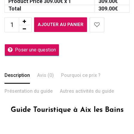
Product Price
309.00
€ x 1
309.00
€
Total
309.00
€
AJOUTER AU PANIER
Poser une question
Description
Avis (0)
Pourquoi ce prix ?
Présentation du guide
Autres activités du guide
Guide Touristique à Aix les Bains