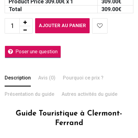
Product Price
309.00
€ x 1
309.00
€
Total
309.00
€
AJOUTER AU PANIER
Poser une question
Description
Avis (0)
Pourquoi ce prix ?
Présentation du guide
Autres activités du guide
Guide Touristique à Clermont-
Ferrand