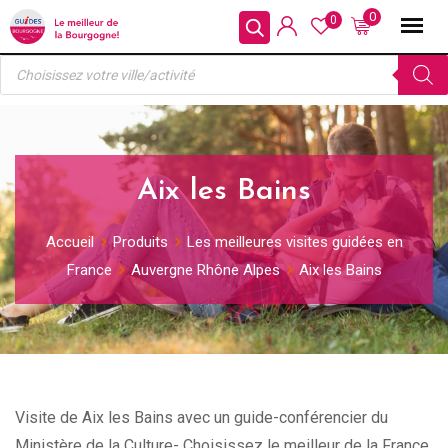
Skip
0
0
to
Recherche
content
de
produits
Aix les Bains
Accueil
Produits
Les meilleures visites guidées en
France
Auvergne Rhône Alpes
Aix les Bains
Visite de Aix les Bains avec un guide-conférencier du
Ministère de la Culture- Choisissez le meilleur de la France