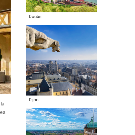
Doubs
Dijon
la
les.