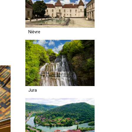
Nièvre
Jura