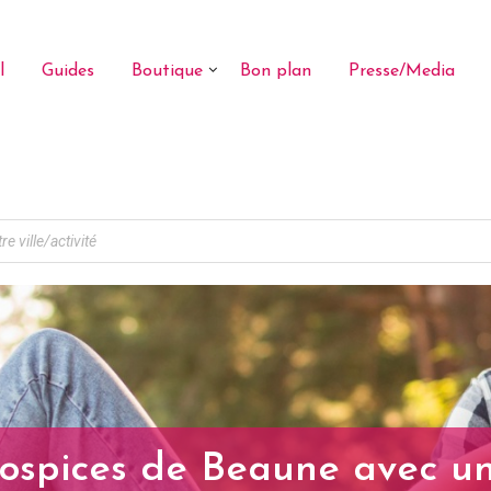
l
Guides
Boutique
Bon plan
Presse/Media
Hospices de Beaune avec u