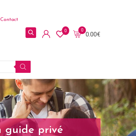
Contact
0
0
0.00
€
n guide privé