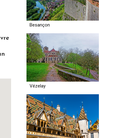
Besançon
ivre
un
Vézelay