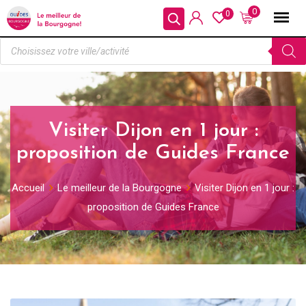
0
0
Visiter Dijon en 1 jour :
proposition de Guides France
Accueil
Le meilleur de la Bourgogne
Visiter Dijon en 1 jour :
proposition de Guides France