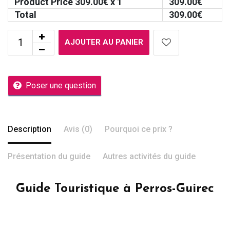
Product Price
309.00
€ x 1
309.00
€
Total
309.00
€
AJOUTER AU PANIER
Poser une question
Description
Avis (0)
Pourquoi ce prix ?
Présentation du guide
Autres activités du guide
Guide Touristique à Perros-Guirec