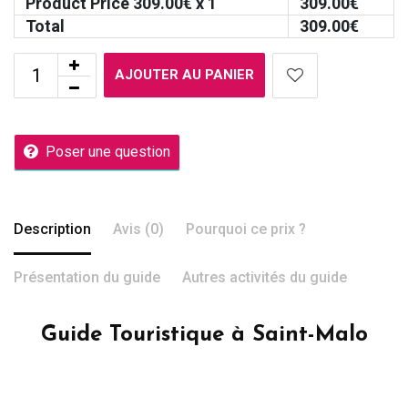
Product Price
309.00
€ x 1
309.00
€
Total
309.00
€
AJOUTER AU PANIER
Poser une question
Description
Avis (0)
Pourquoi ce prix ?
Présentation du guide
Autres activités du guide
Guide Touristique à Saint-Malo