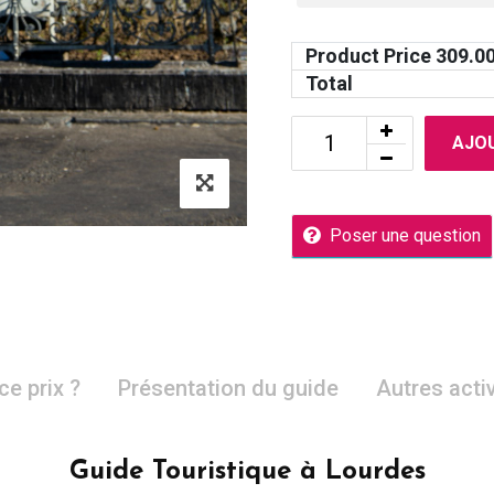
Product Price
309.0
Total
AJOU
Poser une question
ce prix ?
Présentation du guide
Autres acti
Guide Touristique à Lourdes