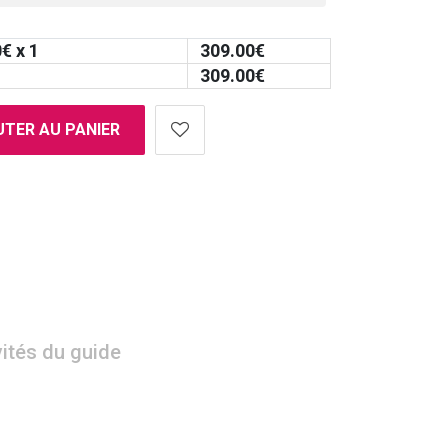
0
€ x 1
309.00
€
309.00
€
TER AU PANIER
vités du guide