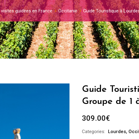
 visites guidées en France
Occitanie
Guide Touristique à Lourde
Guide Tourist
Groupe de 1 
309.00
€
Categories:
Lourdes
,
Occi