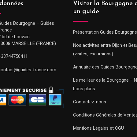
données
Visiter la Bourgogne 
un guide
Guides Bourgogne – Guides
France
Présentation Guides Bourgogne
7 bd de Louvain
13008 MARSEILLE (FRANCE)
Nos activités entre Dijon et Be
(visites, excursions)
+33744750411
Annuaire des Guides Bourgogn
contact@guides-france.com
Le meilleur de la Bourgogne – 
bons plans
Contactez-nous
Conditions Générales de Vente
Mentions Légales et CGU