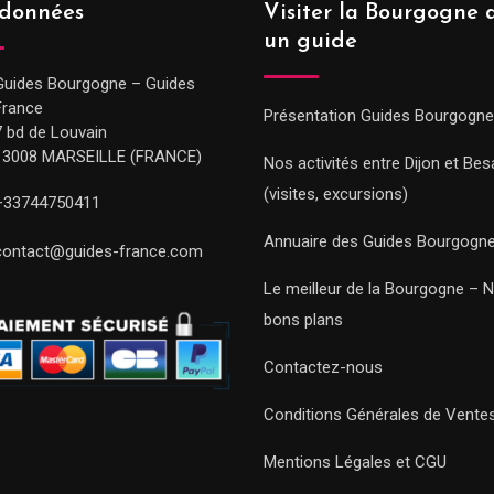
données
Visiter la Bourgogne 
un guide
Guides Bourgogne – Guides
France
Présentation Guides Bourgogne
7 bd de Louvain
13008 MARSEILLE (FRANCE)
Nos activités entre Dijon et Be
(visites, excursions)
+33744750411
Annuaire des Guides Bourgogn
contact@guides-france.com
Le meilleur de la Bourgogne – 
bons plans
Contactez-nous
Conditions Générales de Vente
Mentions Légales et CGU