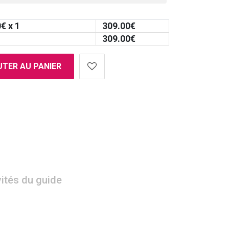
0
€ x 1
309.00
€
309.00
€
TER AU PANIER
vités du guide