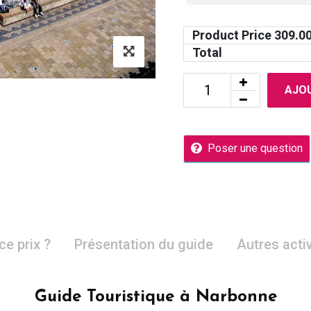
Product Price
309.0
Total
AJOU
Poser une question
ce prix ?
Présentation du guide
Autres acti
Guide Touristique à Narbonne