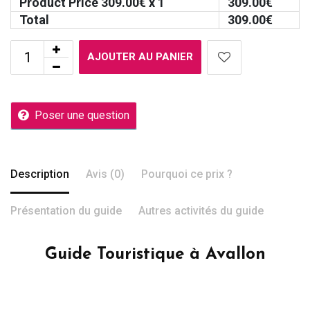
Product Price
309.00
€ x 1
309.00
€
Total
309.00
€
AJOUTER AU PANIER
Poser une question
Description
Avis (0)
Pourquoi ce prix ?
Présentation du guide
Autres activités du guide
Guide Touristique à Avallon