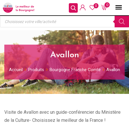
Skip
0
0
to
Recherche
content
de
produits
Avallon
Accueil
Produits
Bourgogne Franche Comté
Avallon
Visite de Avallon avec un guide-conférencier du Ministère
de la Culture- Choisissez le meilleur de la France !