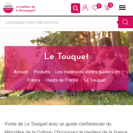
Skip
0
0
to
Recherche
content
de
produits
Le Touquet
Accueil
Produits
Les meilleures visites guidées en
France
Hauts de France
Le Touquet
Visite de Le Touquet avec un guide-conférencier du
Ministère de la Culture- Choisissez le meilleur de la France