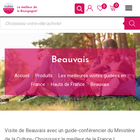
Skip
0
0
to
Recherche
content
de
produits
Beauvais
Accueil
Produits
Les meilleures visites guidées en
France
Hauts de France
Beauvais
Visite de Beauvais avec un guide-conférencier du Ministère
de la Culture- Choisissez le meilleur de la France !