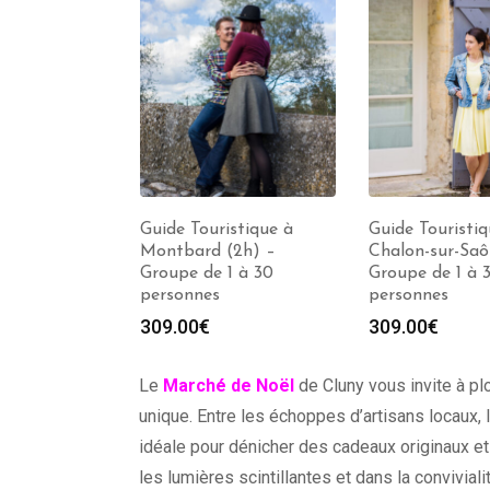
istique à
Guide Touristique à
Guide Touristiq
) – Groupe
Montbard (2h) –
Chalon-sur-Saô
personnes
Groupe de 1 à 30
Groupe de 1 à 
personnes
personnes
309.00
€
309.00
€
Le
Marché de Noël
de Cluny vous invite à p
unique. Entre les échoppes d’artisans locaux, 
idéale pour dénicher des cadeaux originaux e
les lumières scintillantes et dans la convivia