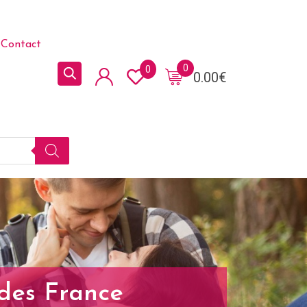
Contact
0
0
0.00
€
ides France