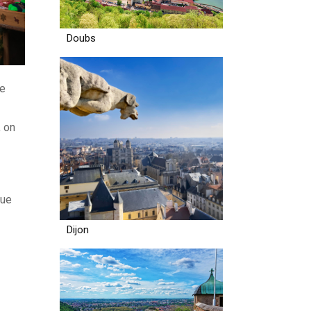
Doubs
ce
, on
que
Dijon