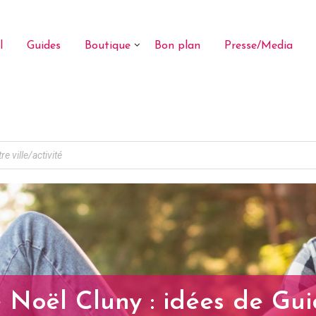
l
Guides
Boutique
Bon plan
Presse/Media
Noël Cluny : idées de Gu