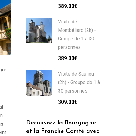
389.00
€
Visite de
Montbéliard (2h) -
Groupe de 1 à 30
personnes
389.00
€
Guide Touristique à
Guide Touristique à
upe
Montbard (2h) –
Chalon-sur-Saône (2h) 
Visite de Saulieu
Groupe de 1 à 30
Groupe de 1 à 30
personnes
(2h) - Groupe de 1 à
personnes
309.00
€
309.00
€
30 personnes
309.00
€
al
on
Découvrez la Bourgogne
us
et la Franche Comté avec
int