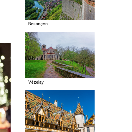
Besançon
Vézelay