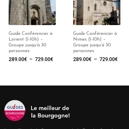
Guide Conférencier à
Guide Conférencier à
Lorient (1-10h) –
Nimes (1-10h) –
Groupe jusqu’à 30
Groupe jusqu’à 30
personnes
personnes
Plage
Plag
289.00
€
–
729.00
€
289.00
€
–
729.00
€
de
de
prix :
prix :
289.00€
289.
à
à
729.00€
729.