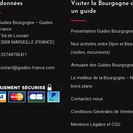
données
Visiter la Bourgogne 
un guide
Guides Bourgogne – Guides
France
Présentation Guides Bourgogne
7 bd de Louvain
13008 MARSEILLE (FRANCE)
Nos activités entre Dijon et Be
(visites, excursions)
+33744750411
Annuaire des Guides Bourgogn
contact@guides-france.com
Le meilleur de la Bourgogne – 
bons plans
Contactez-nous
Conditions Générales de Vente
Mentions Légales et CGU