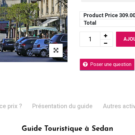
Product Price
309.0
Total
AJOU
Poser une question
ce prix ?
Présentation du guide
Autres acti
Guide Touristique à Sedan