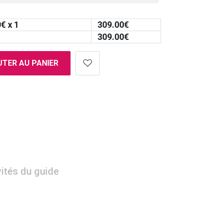
0
€ x 1
309.00
€
309.00
€
TER AU PANIER
vités du guide