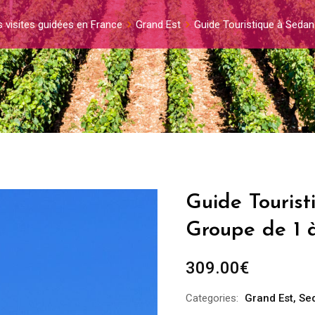
s visites guidées en France
Grand Est
Guide Touristique à Sedan
Guide Tourist
Groupe de 1 
309.00
€
Categories:
Grand Est
,
Se