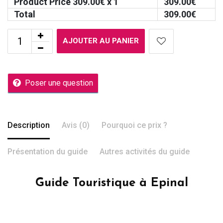
Product Price
309.00
€ x 1
309.00
€
Total
309.00
€
AJOUTER AU PANIER
Poser une question
Description
Avis (0)
Pourquoi ce prix ?
Présentation du guide
Autres activités du guide
Guide Touristique à Epinal