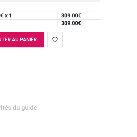
0
€ x 1
309.00
€
309.00
€
TER AU PANIER
vités du guide