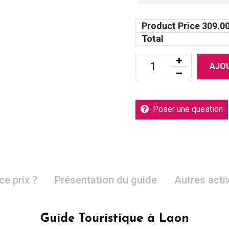
Product Price
309.0
Total
AJOU
Poser une question
ce prix ?
Présentation du guide
Autres acti
Guide Touristique à Laon