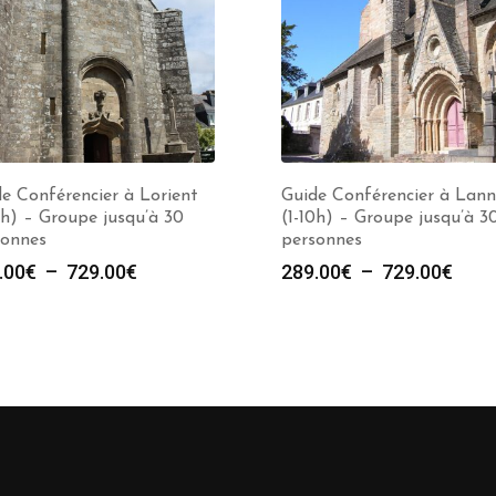
e Conférencier à Lorient
Guide Conférencier à Lann
0h) – Groupe jusqu’à 30
(1-10h) – Groupe jusqu’à 3
sonnes
personnes
Plage
Plag
.00
€
–
729.00
€
289.00
€
–
729.00
€
de
de
prix :
prix :
289.00€
289.
à
à
729.00€
729.