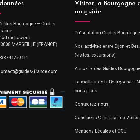
données
Visiter la Bourgogne 
un guide
Guides Bourgogne – Guides
France
Présentation Guides Bourgogne
7 bd de Louvain
13008 MARSEILLE (FRANCE)
Nos activités entre Dijon et Be
(visites, excursions)
+33744750411
Annuaire des Guides Bourgogn
contact@guides-france.com
Le meilleur de la Bourgogne – 
bons plans
Contactez-nous
Conditions Générales de Vente
Mentions Légales et CGU