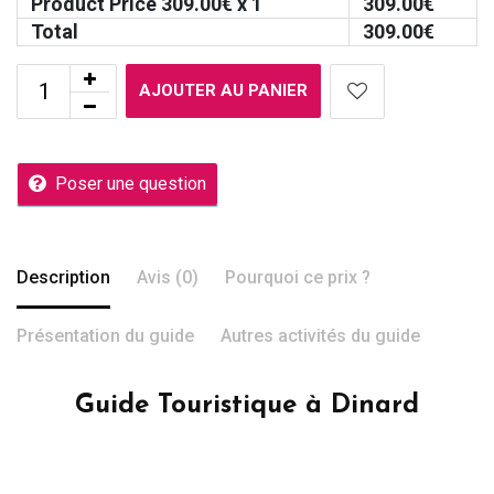
Product Price
309.00
€ x 1
309.00
€
Total
309.00
€
AJOUTER AU PANIER
Poser une question
Description
Avis (0)
Pourquoi ce prix ?
Présentation du guide
Autres activités du guide
Guide Touristique à Dinard