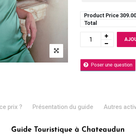
Product Price
309.0
Total
AJOU
Poser une question
ce prix ?
Présentation du guide
Autres acti
Guide Touristique à Chateaudun