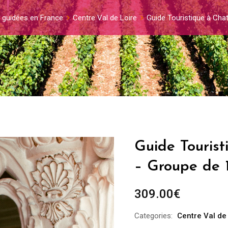
s guidées en France
Centre Val de Loire
Guide Touristique à Cha
Guide Touris
– Groupe de 
309.00
€
Categories:
Centre Val de