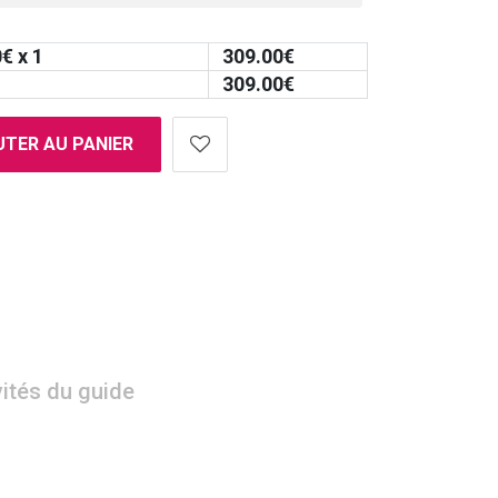
0
€ x 1
309.00
€
309.00
€
TER AU PANIER
vités du guide