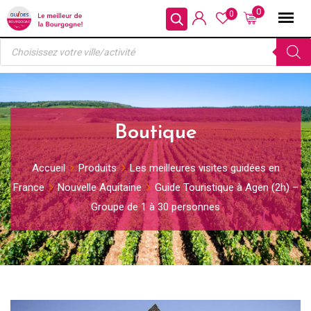
Skip
0
0
to
Recherche
content
de
produits
Boutique
Accueil
Produits
Les meilleures visites guidées en
France
Nouvelle Aquitaine
Guide Touristique à Agen (2h) –
Groupe de 1 à 30 personnes