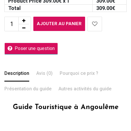
Product Price
309.00
€ x 1
309.00
€
Total
309.00
€
AJOUTER AU PANIER
Poser une question
Description
Avis (0)
Pourquoi ce prix ?
Présentation du guide
Autres activités du guide
Guide Touristique à Angoulême