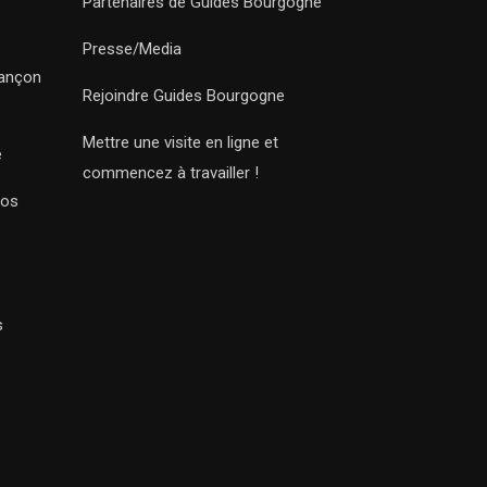
Partenaires de Guides Bourgogne
Presse/Media
sançon
Rejoindre Guides Bourgogne
Mettre une visite en ligne et
e
commencez à travailler !
Nos
s