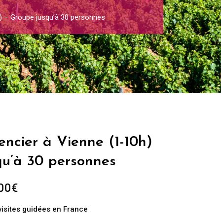
) – Groupe jusqu’à 30 personnes
ncier à Vienne (1-10h)
qu’à 30 personnes
Plage
00
€
de
visites guidées en France
prix :