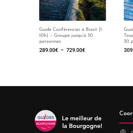
Guide Conférencier à Brest (1-
Guid
10h) – Groupe jusqu’à 30
Touq
personnes
30 
Plage
289.00
€
–
729.00
€
309
de
prix :
289.00€
à
729.00€
Coor