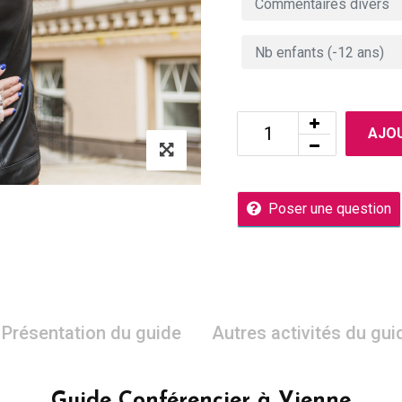
AJOU
Poser une question
Présentation du guide
Autres activités du gui
Guide Conférencier à Vienne