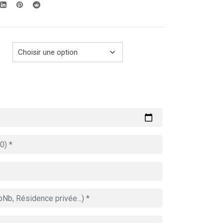
289.00€
à
729.00€