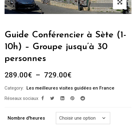
Guide Conférencier à Sète (1-
10h) – Groupe jusqu’à 30
personnes
Plage
289.00
€
–
729.00
€
de
Category:
Les meilleures visites guidées en France
prix :
Réseaux sociaux
289.00€
à
729.00€
Nombre d'heures