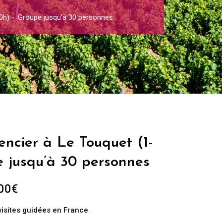
0h) – Groupe jusqu’à 30 personnes
ncier à Le Touquet (1-
e jusqu’à 30 personnes
Plage
00
€
de
visites guidées en France
prix :