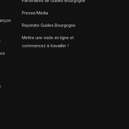
Partenaires de Guides Bourgogne
Presse/Media
sançon
Rejoindre Guides Bourgogne
Mettre une visite en ligne et
e
commencez à travailler !
Nos
s