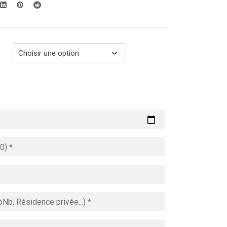
289.00€
à
729.00€