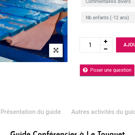
AJOU
Poser une question
Présentation du guide
Autres activités du gui
Guide Conférencier à Le Touquet