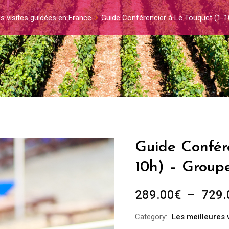
s visites guidées en France
Guide Conférencier à Le Touquet (1-1
Guide Confére
10h) – Group
289.00
€
–
729.
Category:
Les meilleures 