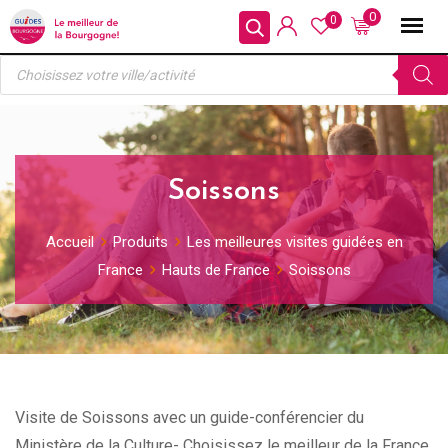
Skip
0
0
to
Recherche
content
de
produits
Soissons
Accueil
Produits
Les meilleures visites guidées en
France
Hauts de France
Soissons
Visite de Soissons avec un guide-conférencier du
Ministère de la Culture- Choisissez le meilleur de la France