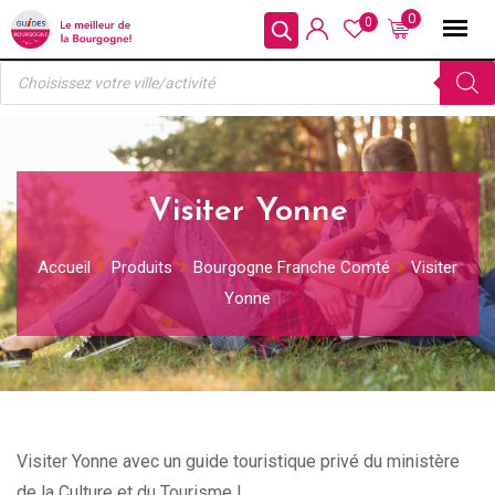
Skip
0
0
to
Recherche
content
de
produits
Visiter Yonne
Accueil
Produits
Bourgogne Franche Comté
Visiter
Yonne
Visiter Yonne avec un guide touristique privé du ministère
de la Culture et du Tourisme !