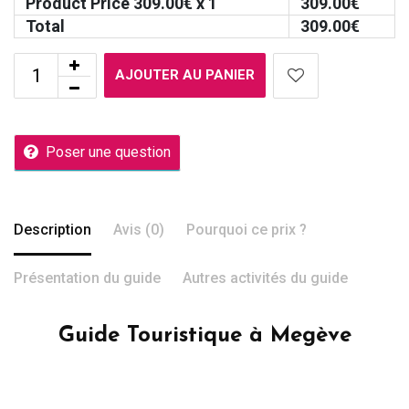
Product Price
309.00
€ x 1
309.00
€
Total
309.00
€
AJOUTER AU PANIER
Poser une question
Description
Avis (0)
Pourquoi ce prix ?
Présentation du guide
Autres activités du guide
Guide Touristique à Megève