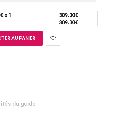
0
€ x 1
309.00
€
309.00
€
TER AU PANIER
vités du guide