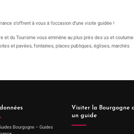
rance s’offrent à vous à l’occasion d’une visite guidée !
ure et du Tourisme vous emmène au plus près des us et coutumes de
oites et pavées, fontaines, places publiques, églises, marchés.
données
Visiter la Bourgogne 
un guide
Guides Bourgogne – Guides
France