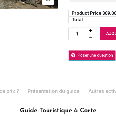
Product Price
309.0
Total
AJOU
Poser une question
ce prix ?
Présentation du guide
Autres acti
Guide Touristique à Corte