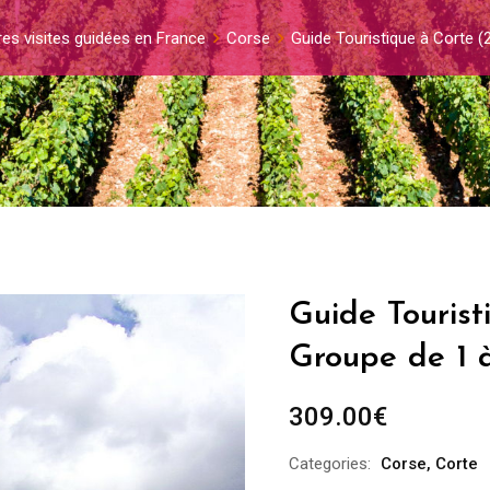
res visites guidées en France
Corse
Guide Touristique à Corte 
Guide Tourist
Groupe de 1 
309.00
€
Categories:
Corse
,
Corte