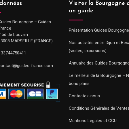
données
Visiter la Bourgogne 
un guide
Guides Bourgogne – Guides
France
Présentation Guides Bourgogne
7 bd de Louvain
13008 MARSEILLE (FRANCE)
Nos activités entre Dijon et Be
(visites, excursions)
+33744750411
Annuaire des Guides Bourgogn
contact@guides-france.com
Le meilleur de la Bourgogne – 
bons plans
Contactez-nous
Conditions Générales de Vente
Mentions Légales et CGU