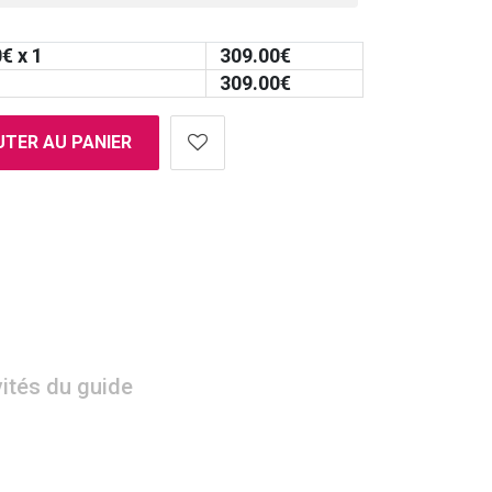
0
€ x 1
309.00
€
309.00
€
TER AU PANIER
vités du guide