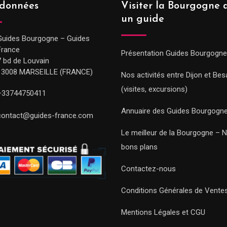
données
Visiter la Bourgogne 
un guide
Guides Bourgogne – Guides
France
Présentation Guides Bourgogne
7 bd de Louvain
13008 MARSEILLE (FRANCE)
Nos activités entre Dijon et Be
(visites, excursions)
+33744750411
Annuaire des Guides Bourgogn
contact@guides-france.com
Le meilleur de la Bourgogne – 
bons plans
Contactez-nous
Conditions Générales de Vente
Mentions Légales et CGU