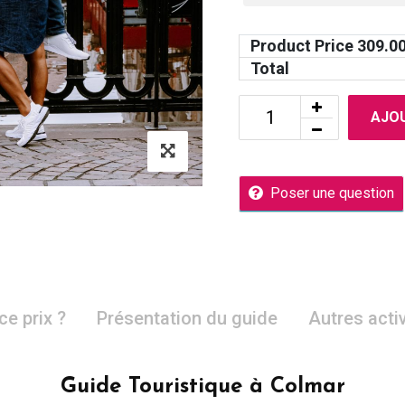
Product Price
309.0
Total
AJOU
Poser une question
ce prix ?
Présentation du guide
Autres acti
Guide Touristique à Colmar