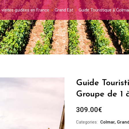
 visites guidées en France
Grand Est
Guide Touristique à Colma
Guide Tourist
Groupe de 1 
309.00
€
Categories:
Colmar
,
Grand