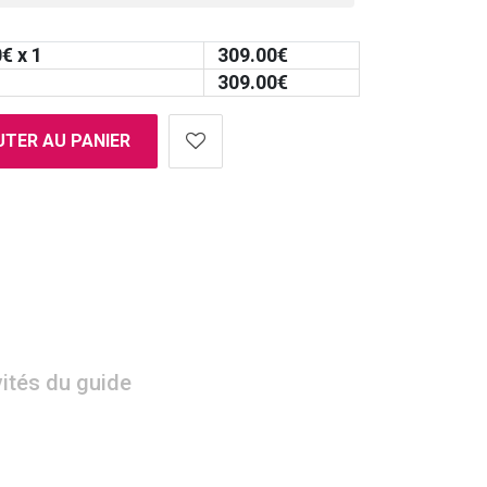
0
€ x 1
309.00
€
309.00
€
TER AU PANIER
vités du guide