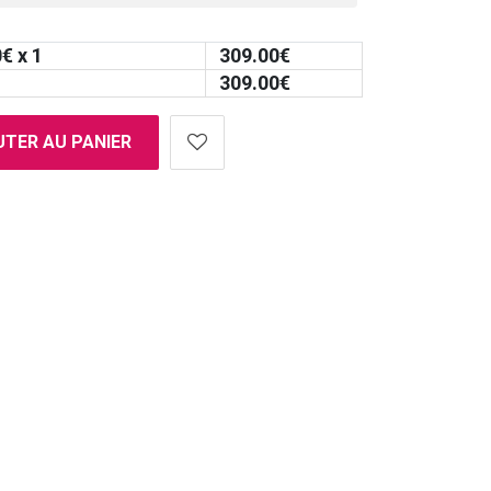
0
€ x 1
309.00
€
309.00
€
TER AU PANIER