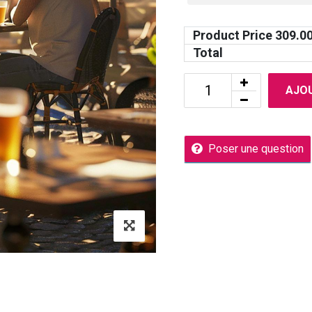
Product Price
309.0
Total
AJOU
Poser une question