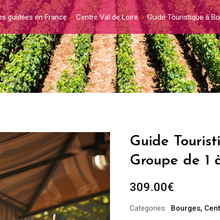
tes guidées en France
Centre Val de Loire
Guide Touristique à B
Guide Tourist
Groupe de 1 
309.00
€
Categories:
Bourges
,
Cent