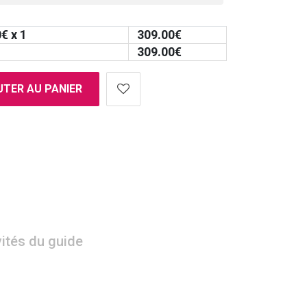
0
€ x 1
309.00
€
309.00
€
TER AU PANIER
vités du guide