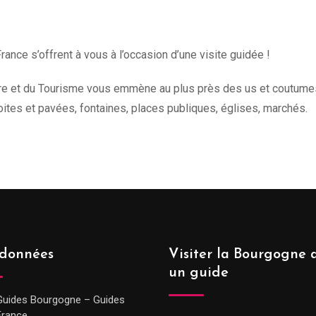
rance s’offrent à vous à l’occasion d’une visite guidée !
ure et du Tourisme vous emmène au plus près des us et coutumes de
oites et pavées, fontaines, places publiques, églises, marchés.
données
Visiter la Bourgogne 
un guide
Guides Bourgogne – Guides
France