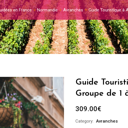
guidées en France
Normandie
Avranches
Guide Touristique à 
Guide Tourist
Groupe de 1 
309.00
€
Category:
Avranches