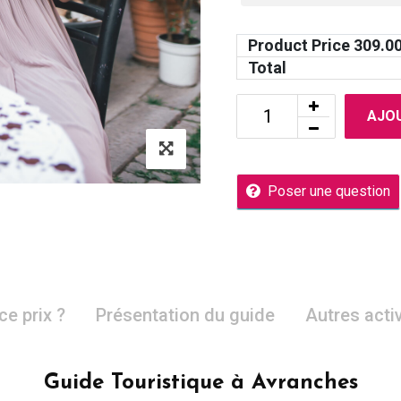
Product Price
309.0
Total
AJOU
Poser une question
ce prix ?
Présentation du guide
Autres acti
Guide Touristique à Avranches