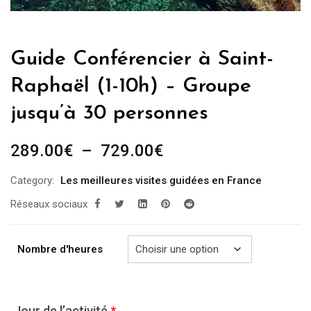
Guide Conférencier à Saint-
Raphaël (1-10h) – Groupe
jusqu’à 30 personnes
Plage
289.00
€
–
729.00
€
de
Category:
Les meilleures visites guidées en France
prix :
Réseaux sociaux
289.00€
à
729.00€
Nombre d'heures
Jour de l’activité
*