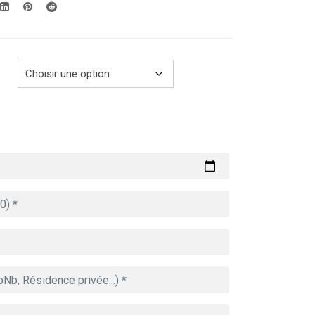
289.00€
à
729.00€