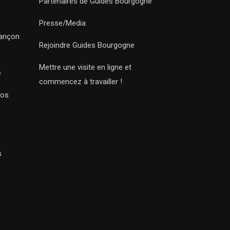
Partenaires de Guides Bourgogne
Presse/Media
sançon
Rejoindre Guides Bourgogne
Mettre une visite en ligne et
e
commencez à travailler !
Nos
s