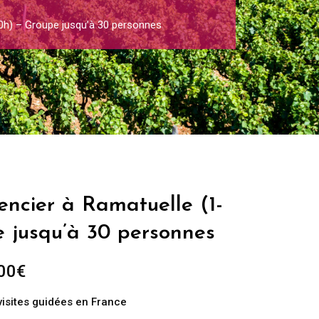
0h) – Groupe jusqu’à 30 personnes
encier à Ramatuelle (1-
e jusqu’à 30 personnes
Plage
00
€
de
visites guidées en France
prix :