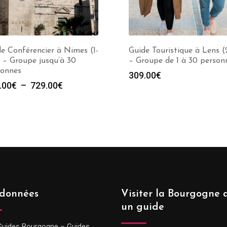
e Conférencier à Nimes (1-
Guide Touristique à Lens (
 – Groupe jusqu’à 30
– Groupe de 1 à 30 person
sonnes
309.00
€
Plage
.00
€
–
729.00
€
de
prix :
289.00€
à
729.00€
données
Visiter la Bourgogne 
un guide
Guides Bourgogne – Guides