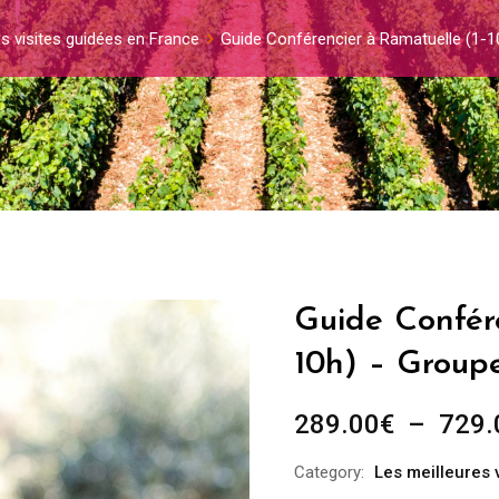
es visites guidées en France
Guide Conférencier à Ramatuelle (1-1
Guide Confér
10h) – Group
289.00
€
–
729.
Category:
Les meilleures 