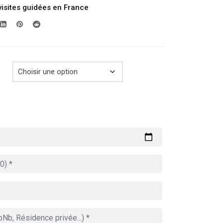
visites guidées en France
prix :
289.00€
à
729.00€