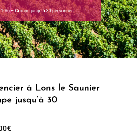
1-10h) – Groupe jusqu’à 30 personnes
encier à Lons le Saunier
upe jusqu’à 30
Plage
00
€
de