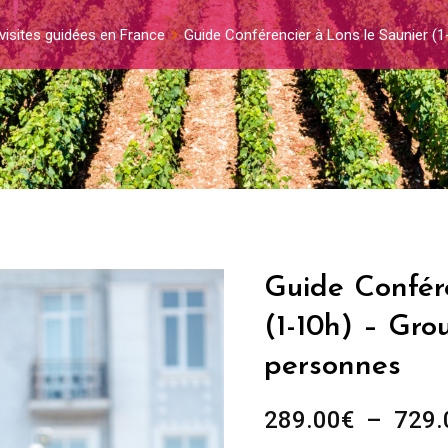
visites guidées en France
Guide Conférencier à Lons le Saunier (
Guide Confér
(1-10h) – Gro
personnes
289.00
€
–
729.