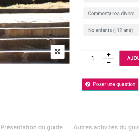
AJOU
Poser une question
Présentation du guide
Autres activités du gui