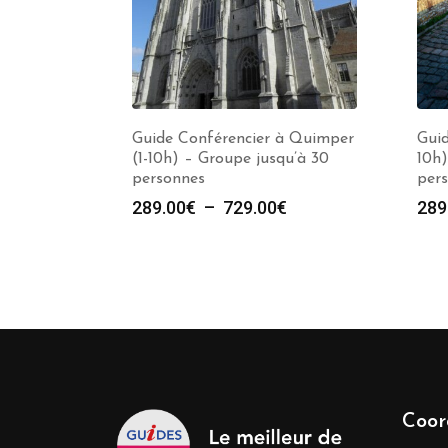
Guide Conférencier à Quimper
Guid
(1-10h) – Groupe jusqu’à 30
10h)
personnes
per
Plage
289.00
€
–
729.00
€
289
de
prix :
289.00€
à
729.00€
Coor