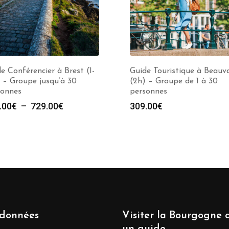
e Conférencier à Brest (1-
Guide Touristique à Beauv
 – Groupe jusqu’à 30
(2h) – Groupe de 1 à 30
sonnes
personnes
Plage
.00
€
–
729.00
€
309.00
€
de
prix :
289.00€
à
729.00€
données
Visiter la Bourgogne 