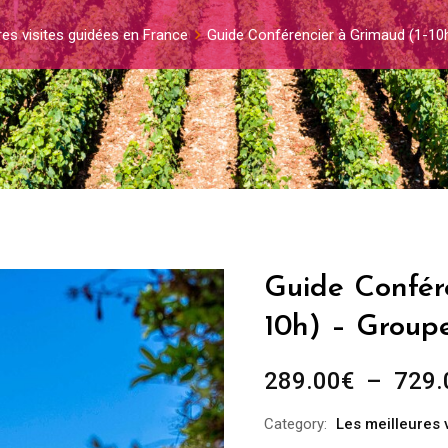
res visites guidées en France
Guide Conférencier à Grimaud (1-10
Guide Confér
10h) – Group
289.00
€
–
729.
Category:
Les meilleures 