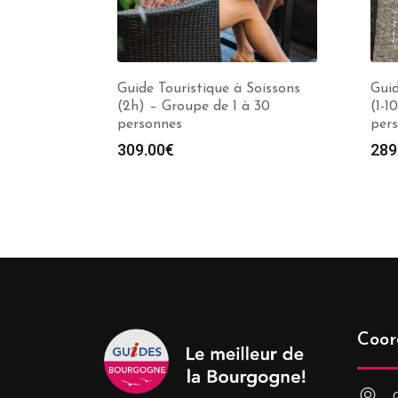
Guide Touristique à Soissons
Guid
(2h) – Groupe de 1 à 30
(1-1
personnes
per
309.00
€
289
Coor