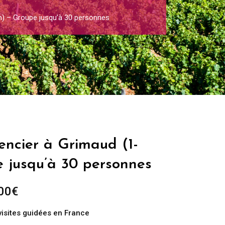
h) – Groupe jusqu’à 30 personnes
encier à Grimaud (1-
e jusqu’à 30 personnes
Plage
00
€
de
visites guidées en France
prix :