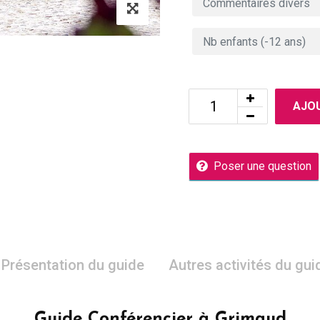
AJOU
Poser une question
Présentation du guide
Autres activités du gui
Guide Conférencier à Grimaud