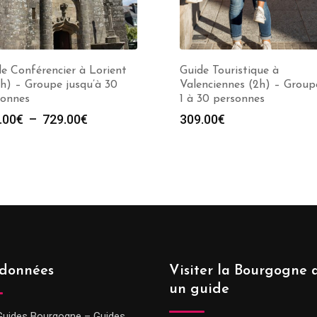
e Conférencier à Lorient
Guide Touristique à
0h) – Groupe jusqu’à 30
Valenciennes (2h) – Group
sonnes
1 à 30 personnes
Plage
.00
€
–
729.00
€
309.00
€
de
prix :
289.00€
à
729.00€
données
Visiter la Bourgogne 
un guide
Guides Bourgogne – Guides