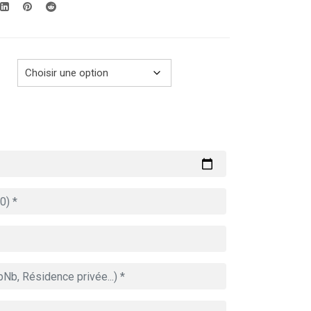
289.00€
à
729.00€