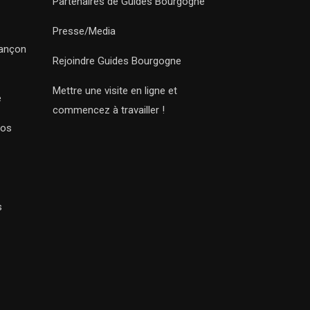
Partenaires de Guides Bourgogne
Presse/Media
sançon
Rejoindre Guides Bourgogne
Mettre une visite en ligne et
e
commencez à travailler !
Nos
s