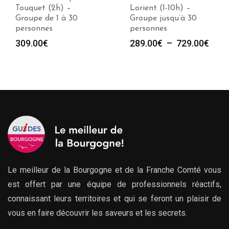
Touquet (2h) –
Lorient (1-10h) –
Groupe de 1 à 30
Groupe jusqu’à 30
personnes
personnes
Plag
309.00
€
289.00
€
–
729.00
€
de
prix :
289.
à
729.
Le meilleur de la Bourgogne et de la Franche Comté vous
est offert par une équipe de professionnels réactifs,
connaissant leurs territoires et qui se feront un plaisir de
vous en faire découvrir les saveurs et les secrets.