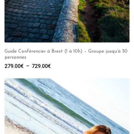
Guide Conférencier à Brest (1 à 10h) – Groupe jusqu’à 30
personnes
Plage
279.00
€
–
729.00
€
de
prix :
279.00€
à
729.00€