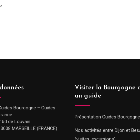
e
données
Visiter la Bourgogne 
un guide
Guides Bourgogne – Guides
France
Présentation Guides Bourgogne
7 bd de Louvain
13008 MARSEILLE (FRANCE)
Nos activités entre Dijon et Be
(visites, excursions)