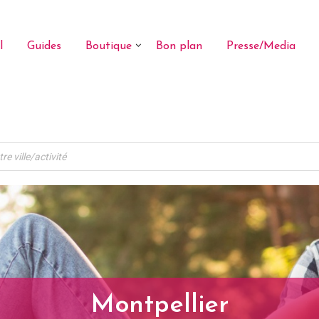
l
Guides
Boutique
Bon plan
Presse/Media
Montpellier