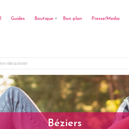
l
Guides
Boutique
Bon plan
Presse/Media
Béziers