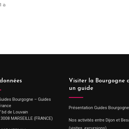
1 à
données
Visiter la Bourgogne 
un guide
Guides Bourgogne – Guides
France
Présentation Guides Bourgogne
7 bd de Louvain
13008 MARSEILLE (FRANCE)
Nos activités entre Dijon et Be
(visites, excursions)